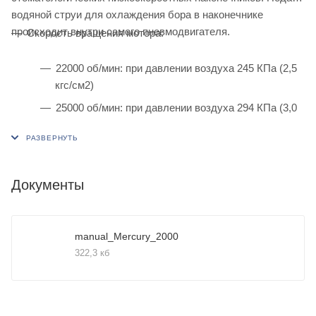
водяной струи для охлаждения бора в наконечнике
происходит внутри самого пневмодвигателя.
Скорость вращения мотора:
22000 об/мин: при давлении воздуха 245 КПа (2,5
кгс/см2)
25000 об/мин: при давлении воздуха 294 КПа (3,0
кгс/см2)
27000 об/мин: при давлении воздуха 392 КПа (2,5
кгс/см2)
Документы
Потребление воздуха:
manual_Mercury_2000
42 л/мин при давлении 245 КПа
322,3 кб
51 л/мин при давлении 294 КПа
72 л/мин при давлении 392 КПа