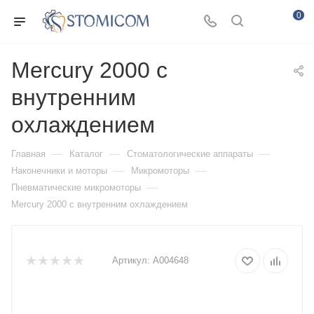
0
Mercury 2000 c
внутренним
охлаждением
—
—
—
Главная
Каталог
Стоматологические аппараты
—
—
Наконечники и моторы
Микромоторы
—
Пневматические микромоторы
Mercury 2000 c внутренним охлаждением
Артикул:
A004648