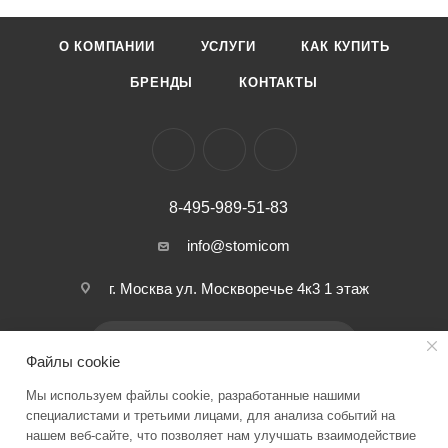
Уровень шума: не более 65 Дб
О КОМПАНИИ
УСЛУГИ
КАК КУПИТЬ
Вес: 90 г
БРЕНДЫ
КОНТАКТЫ
8-495-989-51-83
info@stomicom
г. Москва ул. Москворечье 4к3 1 этаж
ПОДПИСАТЬСЯ НА РАССЫЛКУ
Файлы cookie
Мы используем файлы cookie, разработанные нашими
ПОЛИТИКА КОНФИДЕНЦИАЛЬНОСТИ
специалистами и третьими лицами, для анализа событий на
нашем веб-сайте, что позволяет нам улучшать взаимодействие