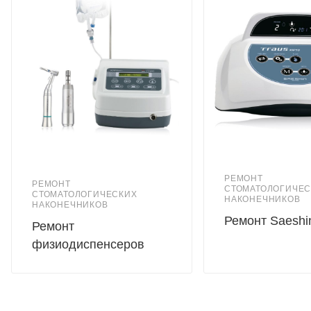
Мощность 8 Вт
Внутренний спрей
Рабочее давление воздуха - 0,21 МПа
Стерилизация в автоклаве при температуре до - 134° С
Средняя наработка на отказ, не менее - 120 часов
Фрикционный зажим бора (бор вставляется при помощи
ключа-толкателя)
Масса наконечника, не более - 0,1 кг
Уровень шума, не более - 65 дБА
Гарантия - 6 месяцев
Гарантия на покрытие корпуса 1 год
РЕМОНТ
РЕМОНТ
СТОМАТОЛОГИЧЕС
СТОМАТОЛОГИЧЕСКИХ
НАКОНЕЧНИКОВ
НАКОНЕЧНИКОВ
Применение: препарирование кариозных полостей,
Ремонт Saeshi
Ремонт
препарирование перед протезированием. Данные
физиодиспенсеров
турбинные наконечники используют все типы
твердосплавных и алмазных боров диаметром хвостовика
1,6 мм и имеют резьбовые соединения M4 (Midwest)