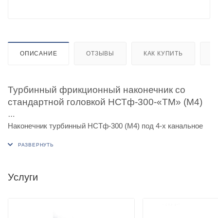
ОПИСАНИЕ
ОТЗЫВЫ
КАК КУПИТЬ
О
Турбинный фрикционный наконечник со
стандартной головкой НСТф-300-«ТМ» (М4)
Наконечник турбинный НСТф-300 (М4) под 4-х канальное
соединение Мидвест.
Предназначен для использования в терапевтической и
ортопедической стоматологии.
Услуги
Технические характеристики:
Количество оборотов 300000 об/мин