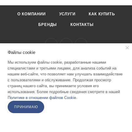
О КОМПАНИИ
УСЛУГИ
КАК КУПИТЬ
БРЕНДЫ
КОНТАКТЫ
Файлы cookie
8-495-989-51-83
Мы используем файлы cookie, разработанные нашими
специалистами и третьими лицами, для анализа событий на
info@stomicom
нашем веб-сайте, что позволяет нам улучшать взаимодействие
с пользователями и обслуживание. Продолжая просмотр
г. Москва ул. Москворечье 4к3 1 этаж
страниц нашего сайта, вы принимаете условия его
использования. Более подробные сведения смотрите в нашей
Политике в отношении файлов Cookie
.
ПОДПИСАТЬСЯ НА РАССЫЛКУ
ПРИНИМАЮ
ПОЛИТИКА КОНФИДЕНЦИАЛЬНОСТИ