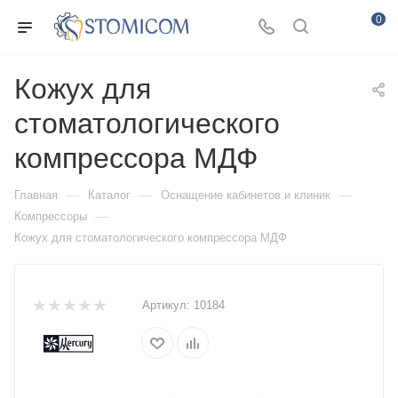
0
Кожух для
стоматологического
компрессора МДФ
—
—
—
Главная
Каталог
Оснащение кабинетов и клиник
—
Компрессоры
Кожух для стоматологического компрессора МДФ
Артикул:
10184