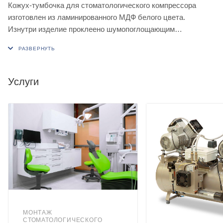
Кожух-тумбочка для стоматологического компрессора
изготовлен из ламинированного МДФ белого цвета.
Изнутри изделие проклеено шумопоглощающим
материалом — пенополиуретаном. Для лучшей циркуляции
воздуха внутри размещён вентилятор. Конструкция
сборно-разборная, что позволяет существенно сократить
транспортные расходы покупателя. Дверцы упрощают
Услуги
доступ к компрессору с целью обслуживания.
Для компрессоров ND-70 и ND-100!
Характеристики
Вес: 24 кг.
Габариты в упаковке (ДхШхВ): 820х620х180 мм.
МОНТАЖ
СТОМАТОЛОГИЧЕСКОГО