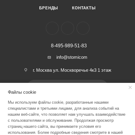
БРЕНДЫ
КОНТАКТЫ
8-495-989-51-83
info@stomicom
г. Москва ул. Москворечье 4к3 1 этаж
ПОДПИСАТЬСЯ НА РАССЫЛКУ
Файлы cookie
Мы используем файлы cookie, разработанные нашими
ПОЛИТИКА КОНФИДЕНЦИАЛЬНОСТИ
специалистами и третьими лицами, для анализа событий на
нашем веб-сайте, что позволяет нам улучшать взаимодействие
с пользователями и обслуживание. Продолжая просмотр
страниц нашего сайта, вы принимаете условия его
2026 © Stomicom - интернет-магазин стоматологического
использования. Более подробные сведения смотрите в нашей
оборудования и запчастей