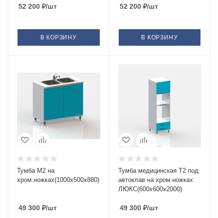
52 200
₽
/шт
цельносварная
52 200
₽
/шт
В КОРЗИНУ
В КОРЗИНУ
Тумба М2 на
Тумба медицинская Т2 под
хром.ножках(1000х500х880)
автоклав на хром.ножках
ЛЮКС(600х600х2000)
49 300
₽
/шт
49 300
₽
/шт