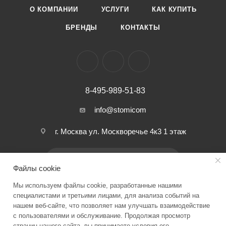
О КОМПАНИИ
УСЛУГИ
КАК КУПИТЬ
БРЕНДЫ
КОНТАКТЫ
8-495-989-51-83
info@stomicom
г. Москва ул. Москворечье 4к3 1 этаж
ПОДПИСАТЬСЯ НА РАССЫЛКУ
Файлы cookie
Мы используем файлы cookie, разработанные нашими
ПОЛИТИКА КОНФИДЕНЦИАЛЬНОСТИ
специалистами и третьими лицами, для анализа событий на
нашем веб-сайте, что позволяет нам улучшать взаимодействие
с пользователями и обслуживание. Продолжая просмотр
страниц нашего сайта, вы принимаете условия его