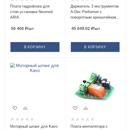
Плата гидроблока для
Держатель 3 инструментов
стом.установки Neomed
A-Dec Performer с
ARIA
поворотным кронштейном с
электровыключателями
50 400
₽
/шт
под вакуум
45 649.02
₽
/шт
В КОРЗИНУ
В КОРЗИНУ
Моторный шланг для Kavo
Плата вентилятора с