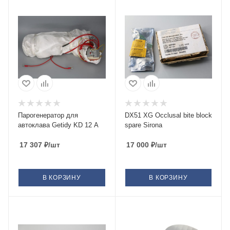
Парогенератор для
DX51 XG Occlusal bite block
автоклава Getidy KD 12 A
spare Sirona
17 307
₽
/шт
17 000
₽
/шт
В КОРЗИНУ
В КОРЗИНУ