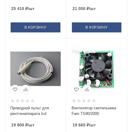
25 410
₽
/шт
21 050
₽
/шт
В КОРЗИНУ
В КОРЗИНУ
Проводной пульт для
Вентилятор светильника
рентгенаппарата lcd
Faro TS90/2000
19 800
₽
/шт
19 665
₽
/шт