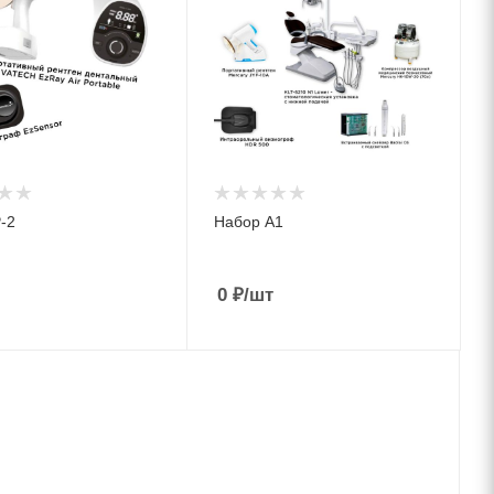
-2
Набор А1
0
₽
/шт