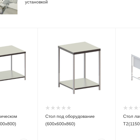
установкой
лическом
Стол под оборудование
Стол ла
600х800)
(600х600х860)
Т2(1150