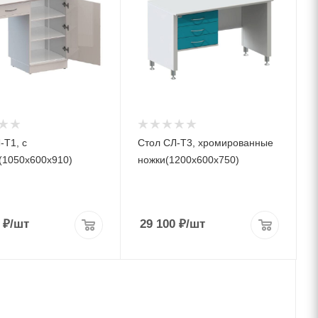
-Т1, с
Стол СЛ-Т3, хромированные
(1050х600х910)
ножки(1200х600х750)
₽
/шт
29 100
₽
/шт