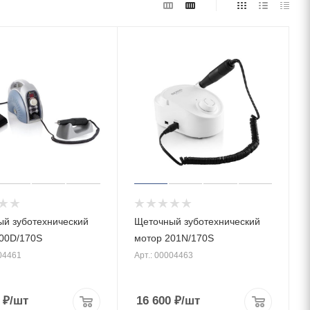
й зуботехнический
Щеточный зуботехнический
00D/170S
мотор 201N/170S
004461
Арт.: 00004463
₽
/шт
16 600
₽
/шт