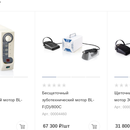
Бесщеточный
Щеточны
й мотор BL-
зуботехнический мотор BL-
мотор 3
F(D)/800C
Арт.: 00
Арт.: 00004460
67 300
₽
/шт
31 800