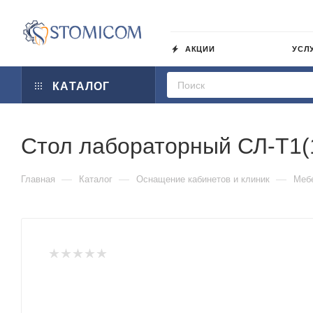
АКЦИИ
УСЛ
КАТАЛОГ
Стол лабораторный СЛ-Т1(
—
—
—
Главная
Каталог
Оснащение кабинетов и клиник
Меб