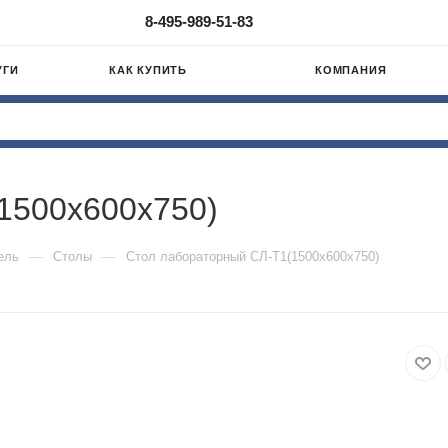
8-495-989-51-83
УГИ
КАК КУПИТЬ
КОМПАНИЯ
1500х600х750)
—
—
ель
Столы
Стол лабораторный СЛ-Т1(1500х600х750)