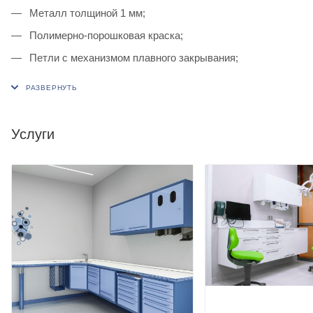
Металл толщиной 1 мм;
Полимерно-порошковая краска;
Петли с механизмом плавного закрывания;
Дверка из металла;
Фасад дверки укомплектован Ручками Люкс 320;
Задняя стенка с технологическими вырезами под
Услуги
коммуникации;
Тумба изготовлена на хромированных ножках высотой
100 мм с регулируемыми опорами.