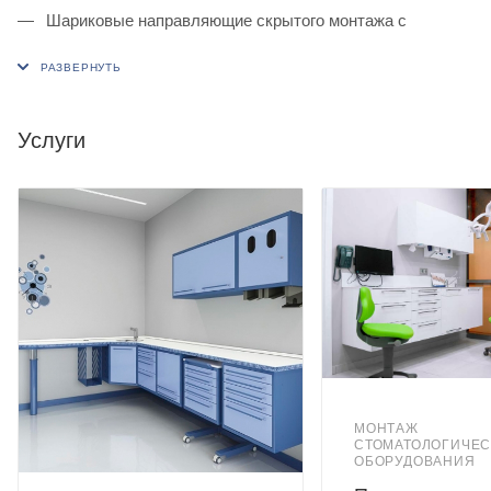
Шариковые направляющие скрытого монтажа с
доводчиками;
Дверки из металла;
Фасад дверок укомплектован Ручками Люкс 320;
Услуги
Тумба изготовлена на подиуме, высотой 100 мм с
регулируемыми опорами.
Два выдвижных ящика;
Покраска фасадов в любой цвет RAL
;
Столешница в комплект не входит.
МОНТАЖ
СТОМАТОЛОГИЧЕС
ОБОРУДОВАНИЯ