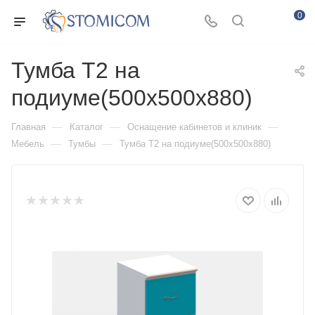
0
Тумба Т2 на
подиуме(500х500х880)
—
—
—
Главная
Каталог
Оснащение кабинетов и клиник
—
—
Мебель
Тумбы
Тумба Т2 на подиуме(500х500х880)