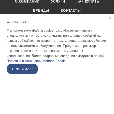
О КОМПАНИИ
УСЛУГИ
КАК КУПИТЬ
БРЕНДЫ
КОНТАКТЫ
Файлы cookie
Мы используем файлы cookie, разработанные нашими
специалистами и третьими лицами, для анализа событий на
нашем веб-сайте, что позволяет нам улучшать взаимодействие
8-495-989-51-83
с пользователями и обслуживание. Продолжая просмотр
страниц нашего сайта, вы принимаете условия его
info@stomicom
использования. Более подробные сведения смотрите в нашей
Политике в отношении файлов Cookie
.
г. Москва ул. Москворечье 4к3 1 этаж
ПРИНИМАЮ
ПОДПИСАТЬСЯ НА РАССЫЛКУ
ПОЛИТИКА КОНФИДЕНЦИАЛЬНОСТИ
2026 © Stomicom - интернет-магазин стоматологического