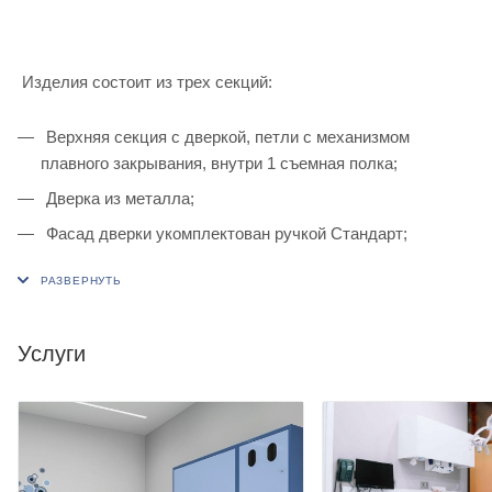
Изделия состоит из трех секций:
Верхняя секция с дверкой, петли с механизмом
плавного закрывания, внутри 1 съемная полка;
Дверка из металла;
Фасад дверки укомплектован ручкой Стандарт;
Средняя секция открытая, с выдвижной металлической
полкой, установленной на шариковые направляющие
скрытого монтажа, укомплектована ручкой Стандарт;
Услуги
Нижняя секция с 2 равно-размерными выдвижными
ящиками, установленными на шариковые
направляющие скрытого монтажа, укомплектованы
ручками Стандарт;
Тумба изготовлена на хромированных ножках;