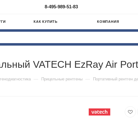
8-495-989-51-83
УГИ
КАК КУПИТЬ
КОМПАНИЯ
льный VATECH EzRay Air Port
—
—
генодиагностика
Прицельные рентгены
Портативный рентген д