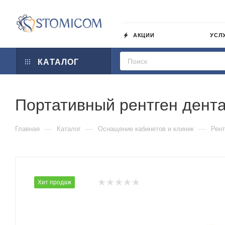
АКЦИИ
УСЛ
КАТАЛОГ
Портативный рентген дента
—
—
—
Главная
Каталог
Оснащение кабинетов и клиник
Рент
Хит продаж