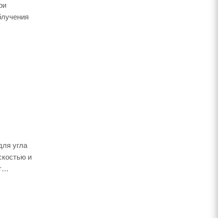
ри
блучения
для угла
скостью и
т