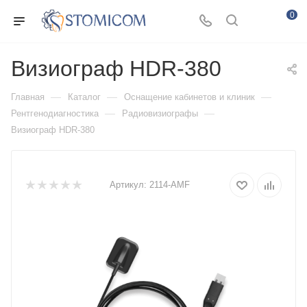
0
Визиограф HDR-380
—
—
—
Главная
Каталог
Оснащение кабинетов и клиник
—
—
Рентгенодиагностика
Радиовизиографы
Визиограф HDR-380
Артикул:
2114-AMF