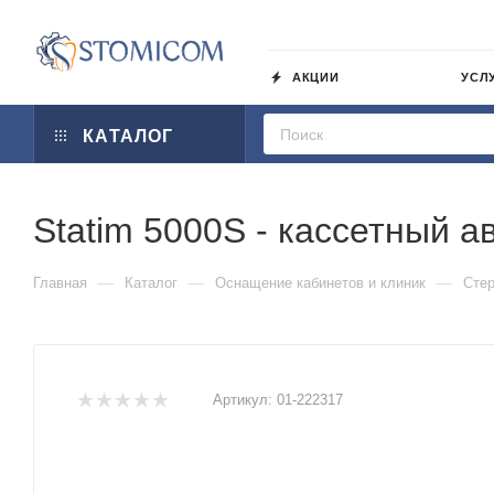
АКЦИИ
УСЛ
КАТАЛОГ
Statim 5000S - кассетный а
—
—
—
Главная
Каталог
Оснащение кабинетов и клиник
Сте
Артикул:
01-222317