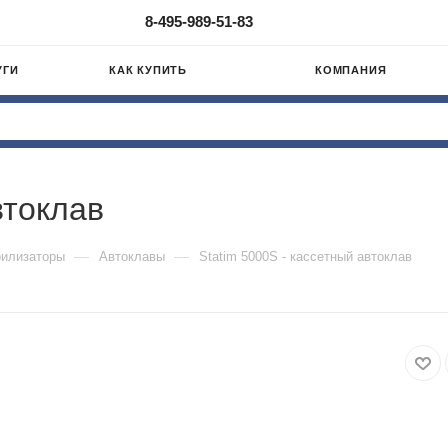
8-495-989-51-83
УГИ
КАК КУПИТЬ
КОМПАНИЯ
втоклав
—
—
рилизаторы
Автоклавы
Statim 5000S - кассетный автоклав