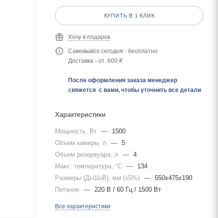
КУПИТЬ В 1 КЛИК
Хочу в подарок
Самовывоз сегодня - бесплатно
Доставка - от 600 ₽
После оформления заказа менеджер
свяжется с вами, чтобы уточнить все детали
Характеристики
Мощность, Вт
—
1500
Объем камеры, л
—
5
Объем резервуара, л
—
4
Макс. температура, °C
—
134
Размеры (ДхШхВ), мм (±5%)
—
550х475х190
Питание
—
220 В / 60 Гц / 1500 Вт
Все характеристики