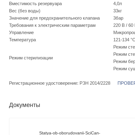
Вместимость резервуара
4,0л
Вес (без воды)
33кг
Значение для предохранительного клапана
3бар
Требования к электрическим параметрам
220 В / 60
Управление
Микропро
Температура
121-134 °
Режим сте
Режим сте
Режим стерилизации
Режим бер
Режим суш
Регистрационное удостоверение: РЗН 2014/2228
ПРОВЕ
Документы
Statya-ob-oborudovanii-SciCan-