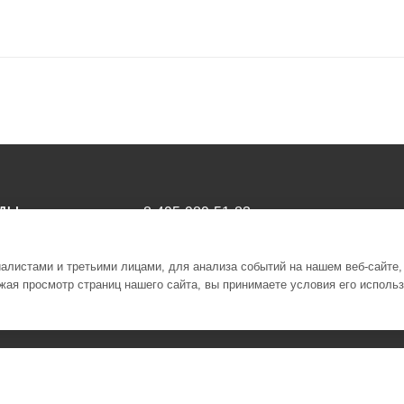
НДЫ
8-495-989-51-83
info@stomicom
листами и третьими лицами, для анализа событий на нашем веб-сайте,
г. Москва ул. Москворечье 4к3 1
ая просмотр страниц нашего сайта, вы принимаете условия его исполь
этаж
ния и запчастей