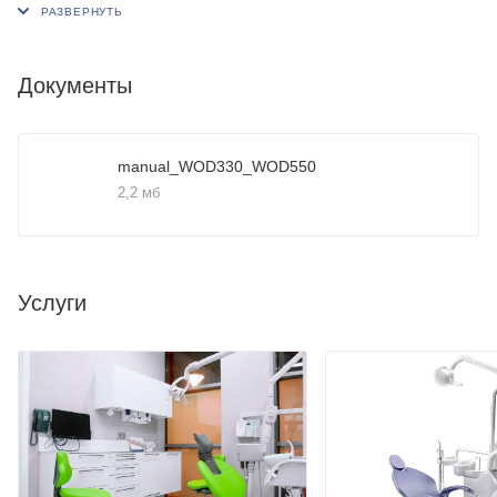
наделена всем необходимым для качественной и
эффективной работы.
Документы
- Плевательница поворачивается на 90o, выполнена двух
частей.
- Автоматическое омывание плевательницы и наполнение
manual_WOD330_WOD550
стакана.
2,2 мб
- 3 программируемые позиции кресла.
- Модуль врача на 5 инструментов
- Модуль ассистента на 4 инструмента с пистолетом вода-
воздух, пылесосом и слюноотсосом.
Услуги
Электромеханическое кресло с двумя подлокотниками.
- Стул врача.
- Светильник 20 000 люкс с регулировкой температуры
света.
- Верхняя подача инструментов
Данная модель предполагает верхнюю подачу
инструментов, очень популярную у стоматологов.