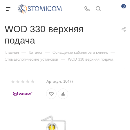
0
WOD 330 верхняя
подача
—
—
—
Главная
Каталог
Оснащение кабинетов и клиник
—
Стоматологические установки
WOD 330 верхняя подача
Артикул:
10477