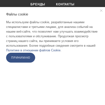
для более комфортной работы.
БРЕНДЫ
КОНТАКТЫ
Стул
Файлы cookie
В комплекте с установкой идет стул врача, обшитый
Мы используем файлы cookie, разработанные нашими
экокожей высокого качества, которая прослужит долгие
специалистами и третьими лицами, для анализа событий на
годы, не сотрется и не выгорит на солнце. Надежные
нашем веб-сайте, что позволяет нам улучшать взаимодействие
8-495-989-51-83
металлические ножки стула оборудованы
с пользователями и обслуживание. Продолжая просмотр
страниц нашего сайта, вы принимаете условия его
функциональными колесиками с антибактериальным
info@stomicom
использования. Более подробные сведения смотрите в нашей
покрытием.
Политике в отношении файлов Cookie
.
г. Москва ул. Москворечье 4к3 1 этаж
ПРИНИМАЮ
Монтаж стоматологической
ПОДПИСАТЬСЯ НА РАССЫЛКУ
установки в подарок!
ПОЛИТИКА КОНФИДЕНЦИАЛЬНОСТИ
2026 © Stomicom - интернет-магазин стоматологического
оборудования и запчастей