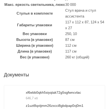
Макс. яркость светильника, люкс
30 000
Стул врача и стул
Стулья в комплекте
ассистента
117 x 112 x 87, 124 x 54
Габариты упаковки
x 27
Вес упаковки
250, 10
Высота (в упаковке)
87 см
Ширина (в упаковке)
112 см
Длина (в упаковке)
117 см
Вес (в упаковке)
260 кг (общий)
Документы
xf6ebb0qkh5siyqtak72g5sgfwncvlac
646,7 кб
z1uzt8qxtjmm26zxcci8gbdpap0xj0m1