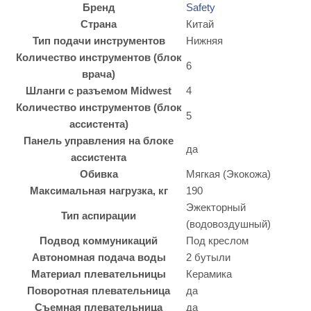
Бренд
Safety
Страна
Китай
Тип подачи инструментов
Нижняя
Количество инструментов (блок
6
врача)
Шланги с разъемом Midwest
4
Количество инструментов (блок
5
ассистента)
Панель управления на блоке
да
ассистента
Обивка
Мягкая (Экокожа)
Максимальная нагрузка, кг
190
Эжекторный
Тип аспирации
(водовоздушный)
Подвод коммуникаций
Под креслом
Автономная подача воды
2 бутыли
Материал плевательницы
Керамика
Поворотная плевательница
да
Съемная плевательница
да