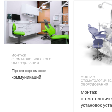
материала, который обеспечивает отличную вентиляцию и
предотвращает скольжение. Пластиковая рама с пятью
колесиками обеспечивает устойчивость и мобильность
стула, что позволяет легко перемещаться по кабинету и
быстро менять положение во время работы.
Стул RS-S6 имеет регулировку высоты, что позволяет
настроить его под индивидуальные параметры врача.
Благодаря компактным размерам и легкому весу стул легко
МОНТАЖ
перемещается и хранится, не занимая много места в
СТОМАТОЛОГИЧЕСКОГО
ОБОРУДОВАНИЯ
кабинете.
Проектирование
В целом, стул врача от Foshan Roson является надежным
коммуникаций
МОНТАЖ
и функциональным оборудованием, которое обеспечивает
СТОМАТОЛОГИЧЕС
комфорт и удобство в работе стоматолога, способствуя
ОБОРУДОВАНИЯ
повышению качества оказываемых услуг.
Монтаж
стоматологиче
установок уст