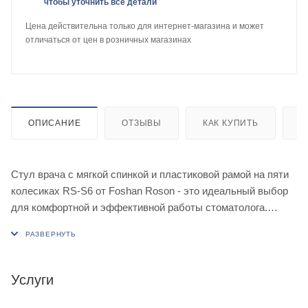
чтобы уточнить все детали
Цена действительна только для интернет-магазина и может
отличаться от цен в розничных магазинах
ОПИСАНИЕ
ОТЗЫВЫ
КАК КУПИТЬ
О
Стул врача с мягкой спинкой и пластиковой рамой на пяти
колесиках RS-S6 от Foshan Roson - это идеальный выбор
для комфортной и эффективной работы стоматолога.
Эргономичный дизайн стула обеспечивает оптимальное
распределение нагрузки на позвоночник, позволяя врачу
проводить длительные процедуры без усталости и
дискомфорта.
Услуги
Мягкая спинка стула выполнена из высококачественного