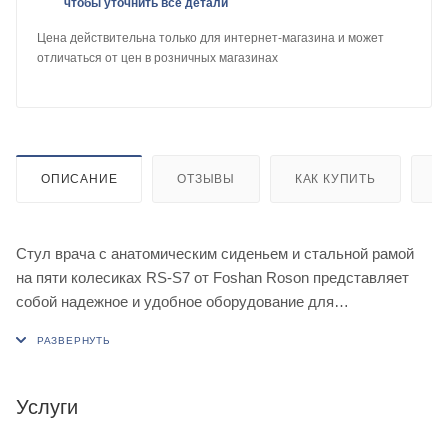
чтобы уточнить все детали
Цена действительна только для интернет-магазина и может
отличаться от цен в розничных магазинах
ОПИСАНИЕ
ОТЗЫВЫ
КАК КУПИТЬ
О
Стул врача с анатомическим сиденьем и стальной рамой
на пяти колесиках RS-S7 от Foshan Roson представляет
собой надежное и удобное оборудование для
стоматологического кабинета. Эргономичный дизайн этого
стула обеспечивает правильное распределение нагрузки
на спину врача, что позволяет проводить длительные
лечебные процедуры без усталости.
Услуги
Анатомическое сиденье выполнено из мягкого и прочного