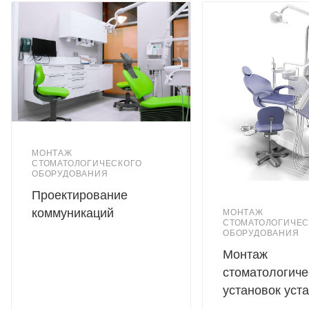
материала, который обеспечивает хорошую вентиляцию и
комфорт при сидении. Стальная рама с пятью колесиками
придает стулу устойчивость и мобильность, что облегчает
перемещение по кабинету.
Регулируемая высота стула позволяет настроить его для
удобства каждого врача. Компактные размеры делают его
удобным для хранения и перемещения.
Таким образом, стул RS-S7 является отличным выбором
МОНТАЖ
для стоматологического кабинета, обеспечивая комфорт и
СТОМАТОЛОГИЧЕСКОГО
ОБОРУДОВАНИЯ
удобство для врачей и пациентов.
Проектирование
коммуникаций
МОНТАЖ
СТОМАТОЛОГИЧЕС
ОБОРУДОВАНИЯ
Монтаж
стоматологиче
установок уст