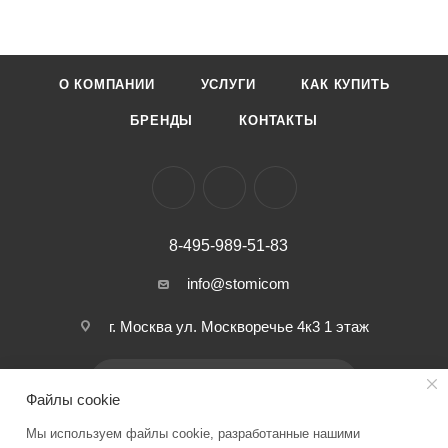
Коэффициент пульсации: < 1%
Степень защиты: IP 65
Индекс цветопередачи: 85 Ra
О КОМПАНИИ
УСЛУГИ
КАК КУПИТЬ
БРЕНДЫ
КОНТАКТЫ
8-495-989-51-83
info@stomicom
г. Москва ул. Москворечье 4к3 1 этаж
ПОДПИСАТЬСЯ НА РАССЫЛКУ
Файлы cookie
Мы используем файлы cookie, разработанные нашими
ПОЛИТИКА КОНФИДЕНЦИАЛЬНОСТИ