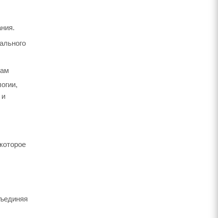
ания.
ального
вам
огии,
 и
которое
бъединяя