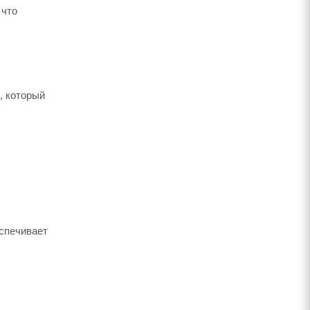
 что
, который
еспечивает