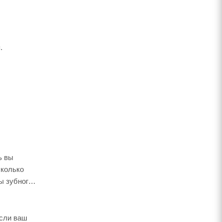
.
ь вы
сколько
ы зубного
Если ваш