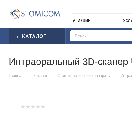
АКЦИИ
УСЛ
КАТАЛОГ
Интраоральный 3D-сканер
—
—
—
Главная
Каталог
Стоматологические аппараты
Интра