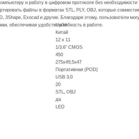
омпьютеру и работу в цифровом протоколе без необходимости 
ортировать файлы в форматах STL, PLY, OBJ, которые совмести
 3Shape, Exocad и другие. Благодаря этому, пользователи могу
и, обеспечивая удобство и гибкость в работе.
Up3d
Китай
12 x 11
1/3.6" CMOS
450
275x49,5x47
Портативная (POD)
USB 3.0
20
STL, OBJ
да
LED