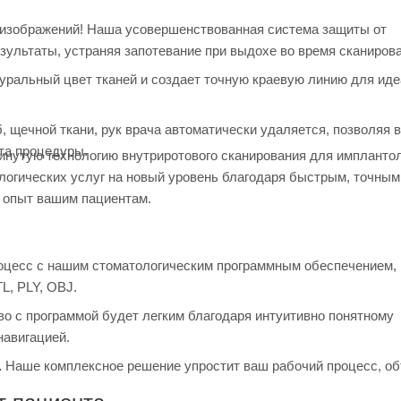
изображений! Наша усовершенствованная система защиты от
зультаты, устраняя запотевание при выдохе во время сканиров
уральный цвет тканей и создает точную краевую линию для иде
 щечной ткани, рук врача автоматически удаляется, позволяя 
та процедуры.
инутую технологию внутриротового сканирования для имплантол
логических услуг на новый уровень благодаря быстрым, точным
 опыт вашим пациентам.
цесс с нашим стоматологическим программным обеспечением, 
L, PLY, OBJ.
о с программой будет легким благодаря интуитивно понятному
навигацией.
.
Наше комплексное решение упростит ваш рабочий процесс, о