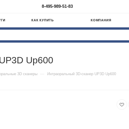
8-495-989-51-83
УГИ
КАК КУПИТЬ
КОМПАНИЯ
 UP3D Up600
—
оральные 3D сканеры
Интраоральный 3D-сканер UP3D Up600