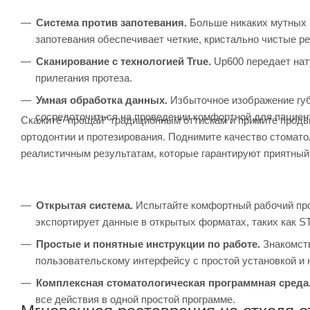
Система против запотевания.
Больше никаких мутных 
запотевания обеспечивает четкие, кристально чистые ре
Сканирование с технологией True.
Up600 передает нат
прилегания протеза.
Умная обработка данных.
Избыточное изображение губ,
сосредоточиться на проведении комфортной для пациен
Скажите "прощай" традиционным оттискам и примите продв
ортодонтии и протезирования. Поднимите качество стомато
реалистичным результатам, которые гарантируют приятный
Открытая система.
Испытайте комфортный рабочий про
экспортирует данные в открытых форматах, таких как ST
Простые и понятные инструкции по работе.
Знакомств
пользовательскому интерфейсу с простой установкой и 
Комплексная стоматологическая программная среда
все действия в одной простой программе.