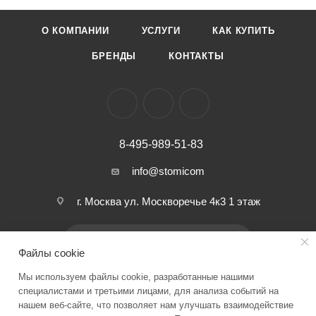
О КОМПАНИИ
УСЛУГИ
КАК КУПИТЬ
БРЕНДЫ
КОНТАКТЫ
8-495-989-51-83
info@stomicom
г. Москва ул. Москворечье 4к3 1 этаж
ПОДПИСАТЬСЯ НА РАССЫЛКУ
Файлы cookie
Мы используем файлы cookie, разработанные нашими
ПОЛИТИКА КОНФИДЕНЦИАЛЬНОСТИ
специалистами и третьими лицами, для анализа событий на
нашем веб-сайте, что позволяет нам улучшать взаимодействие