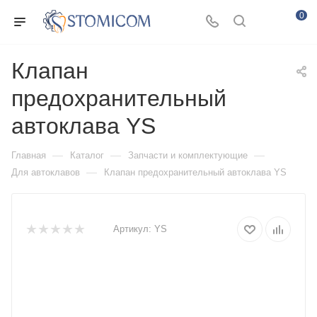
0
Клапан
предохранительный
автоклава YS
—
—
—
Главная
Каталог
Запчасти и комплектующие
—
Для автоклавов
Клапан предохранительный автоклава YS
Артикул:
YS