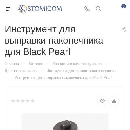
0
Инструмент для
выправки наконечника
для Black Pearl
—
—
—
Главная
Каталог
Запчасти и комплектующие
—
Для наконечников
Инструмент для ремонта наконечников
—
Инструмент для выправки наконечника для Black Pearl