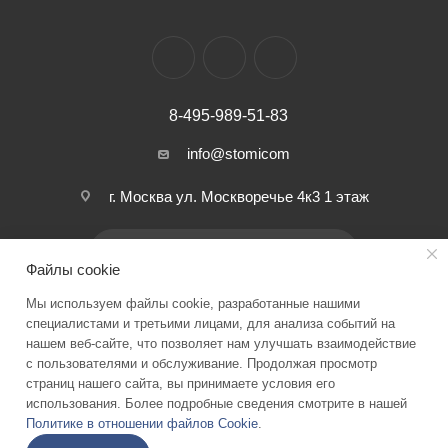
8-495-989-51-83
info@stomicom
г. Москва ул. Москворечье 4к3 1 этаж
ПОДПИСАТЬСЯ НА РАССЫЛКУ
Файлы cookie
Мы используем файлы cookie, разработанные нашими
ПОЛИТИКА КОНФИДЕНЦИАЛЬНОСТИ
специалистами и третьими лицами, для анализа событий на
нашем веб-сайте, что позволяет нам улучшать взаимодействие
с пользователями и обслуживание. Продолжая просмотр
страниц нашего сайта, вы принимаете условия его
2026 © Stomicom - интернет-магазин стоматологического
использования. Более подробные сведения смотрите в нашей
оборудования и запчастей
Политике в отношении файлов Cookie
.