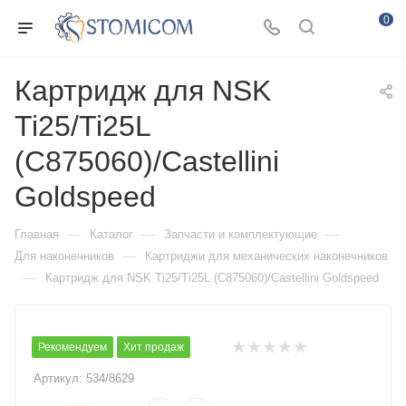
0
Картридж для NSK
Ti25/Ti25L
(C875060)/Castellini
Goldspeed
—
—
—
Главная
Каталог
Запчасти и комплектующие
—
Для наконечников
Картриджи для механических наконечников
—
Картридж для NSK Ti25/Ti25L (C875060)/Castellini Goldspeed
Рекомендуем
Хит продаж
Артикул:
534/8629