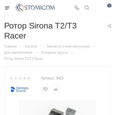
0
Ротор Sirona T2/T3
Racer
—
—
—
Главная
Каталог
Запчасти и комплектующие
—
—
Для наконечников
Роторные группы
Ротор Sirona T2/T3 Racer
Артикул:
3423