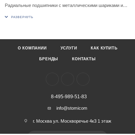
Радиальные подшипники с металлическими шариками и
фенольным сепаратором
В комплектации роторная группа с 2-мя демпферными
кольцами.
О КОМПАНИИ
УСЛУГИ
КАК КУПИТЬ
БРЕНДЫ
КОНТАКТЫ
8-495-989-51-83
info@stomicom
г. Москва ул. Москворечье 4к3 1 этаж