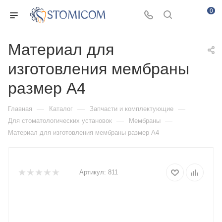
0
Материал для
изготовления мембраны
размер А4
—
—
—
Главная
Каталог
Запчасти и комплектующие
—
—
Для стоматологических установок
Мембраны
Материал для изготовления мембраны размер А4
Артикул:
811