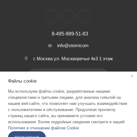
8-495-989-51-83
info@stomicom
г. Москва ул. Москворечье 4к3 1 этаж
ПОДПИСАТЬСЯ НА РАССЫЛКУ
Файлы cookie
Мы используем файлы cookie, разработанные нашими
ПОЛИТИКА КОНФИДЕНЦИАЛЬНОСТИ
специалистами и третьими лицами, для анализа событий на
нашем веб-сайте, что позволяет нам улучшать взаимодействие
с пользователями и обслуживание. Продолжая просмотр
страниц нашего сайта, вы принимаете условия его
2026 © Stomicom - интернет-магазин стоматологического
использования. Более подробные сведения смотрите в нашей
оборудования и запчастей
Политике в отношении файлов Cookie
.