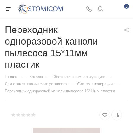
0
Переходник
одноразовой канюли
пылесоса 15*11мм
пластик
—
—
—
Главная
Каталог
Запчасти и комплектующие
—
—
Для стоматологических установок
Система аспирации
Переходник одноразовой канюли пылесоса 15*11мм пластик