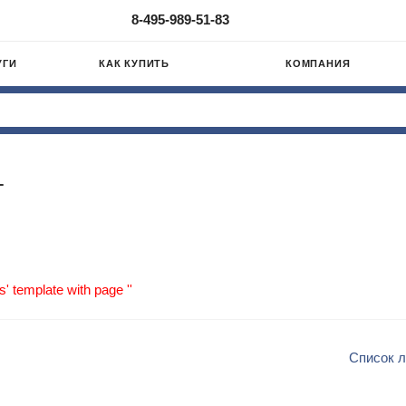
8-495-989-51-83
УГИ
КАК КУПИТЬ
КОМПАНИЯ
г
s' template with page ''
Список 