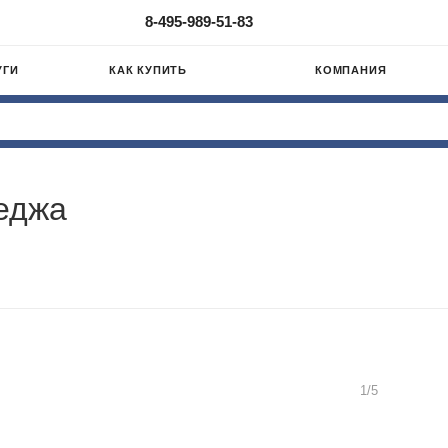
8-495-989-51-83
УГИ
КАК КУПИТЬ
КОМПАНИЯ
теджа
1
/
5