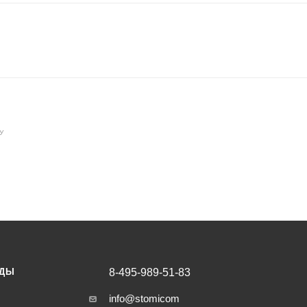
У
НДЫ
8-495-989-51-83
info@stomicom