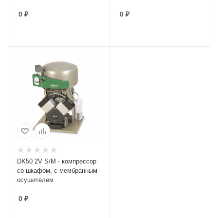
0
₽
0
₽
DK50 2V S/M - компрессор
со шкафом, с мембранным
осушителем
0
₽