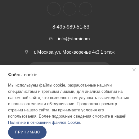
8-495-989-51-83
info@stomicom
г. Москва ул. Москворечье 4к3 1 этаж
ПОДПИСАТЬСЯ НА РАССЫЛКУ
Файлы cookie
Мы используем файлы cookie, разработанные нашими
ПОЛИТИКА КОНФИДЕНЦИАЛЬНОСТИ
специалистами и третьими лицами, для анализа событий на
нашем веб-сайте, что позволяет нам улучшать взаимодействие
с пользователями и обслуживание. Продолжая просмотр
страниц нашего сайта, вы принимаете условия его
2026 © Stomicom - интернет-магазин стоматологического
использования. Более подробные сведения смотрите в нашей
оборудования и запчастей
Политике в отношении файлов Cookie
.
ПРИНИМАЮ