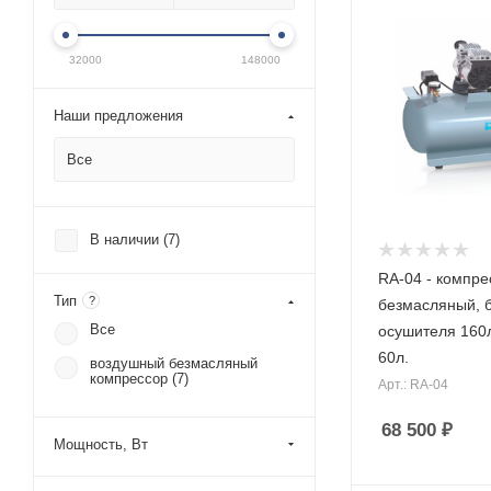
32000
148000
Наши предложения
Все
В наличии (
7
)
RA-04 - компре
Тип
?
безмасляный, б
Все
осушителя 160
60л.
воздушный безмасляный
компрессор (
7
)
Арт.: RA-04
68 500
₽
Мощность, Вт