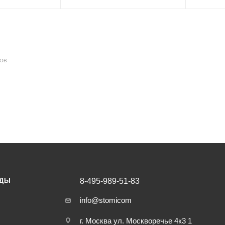
ДОВ
НДЫ
8-495-989-51-83
info@stomicom
г. Москва ул. Москворечье 4к3 1