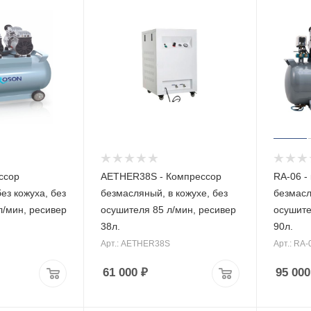
ссор
AETHER38S - Компрессор
RA-06 -
ез кожуха, без
безмасляный, в кожухе, без
безмасл
л/мин, ресивер
осушителя 85 л/мин, ресивер
осушите
38л.
90л.
Арт.: AETHER38S
Арт.: RA-
61 000
₽
95 000