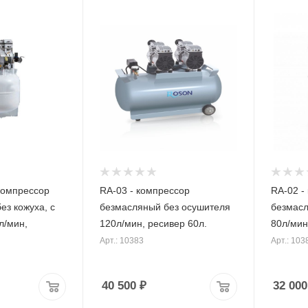
компрессор
RA-03 - компрессор
RA-02 -
ез кожуха, с
безмасляный без осушителя
безмасл
л/мин,
120л/мин, ресивер 60л.
80л/мин
Арт.: 10383
Арт.: 103
40 500
₽
32 000