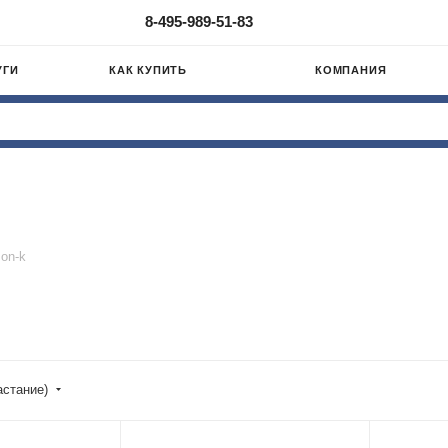
8-495-989-51-83
УГИ
КАК КУПИТЬ
КОМПАНИЯ
on-k
астание)