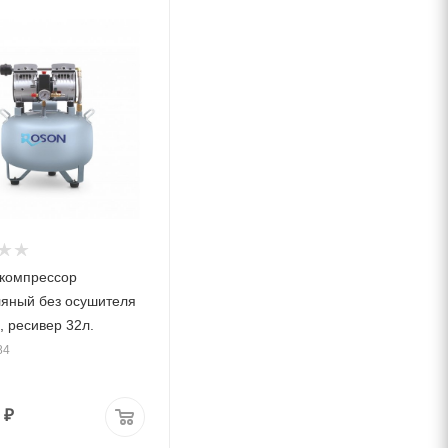
 компрессор
яный без осушителя
, ресивер 32л.
84
₽