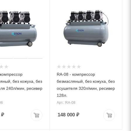
 компрессор
RA-08 - компрессор
яный, без кожуха, без
безмасляный, без кожуха, без
ля 240л/мин, ресивер
осушителя 320л/мин, ресивер
128л.
06
Арт.: RA-08
₽
148 000
₽