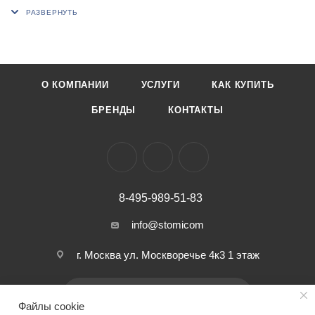
фенольным сепаратором
В комплектации роторная группа с 2-мя демпферными
кольцами.
О КОМПАНИИ
УСЛУГИ
КАК КУПИТЬ
БРЕНДЫ
КОНТАКТЫ
8-495-989-51-83
info@stomicom
г. Москва ул. Москворечье 4к3 1 этаж
ПОДПИСАТЬСЯ НА РАССЫЛКУ
Файлы cookie