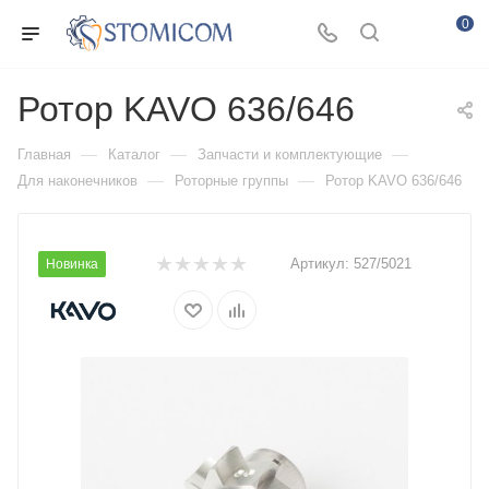
0
Ротор KAVO 636/646
—
—
—
Главная
Каталог
Запчасти и комплектующие
—
—
Для наконечников
Роторные группы
Ротор KAVO 636/646
Артикул:
527/5021
Новинка