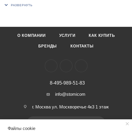
фенольным сепаратором
В комплектации роторная группа с 2-мя демпферными
кольцами.
О КОМПАНИИ
УСЛУГИ
КАК КУПИТЬ
БРЕНДЫ
КОНТАКТЫ
8-495-989-51-83
info@stomicom
г. Москва ул. Москворечье 4к3 1 этаж
ПОДПИСАТЬСЯ НА РАССЫЛКУ
Файлы cookie