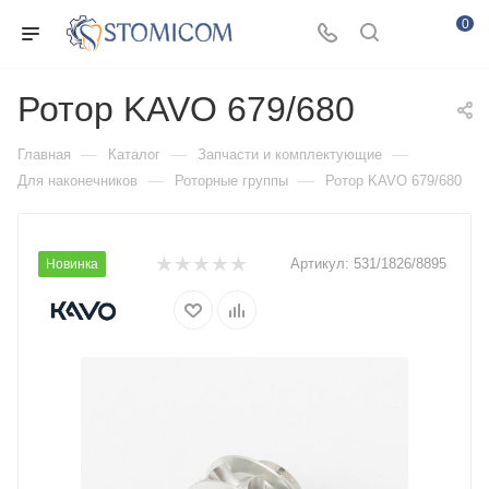
0
Ротор KAVO 679/680
—
—
—
Главная
Каталог
Запчасти и комплектующие
—
—
Для наконечников
Роторные группы
Ротор KAVO 679/680
Артикул:
531/1826/8895
Новинка