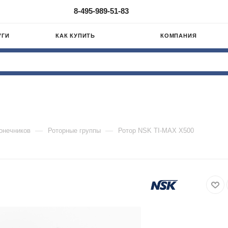
8-495-989-51-83
УГИ
КАК КУПИТЬ
КОМПАНИЯ
—
—
онечников
Роторные группы
Ротор NSK TI-MAX X500