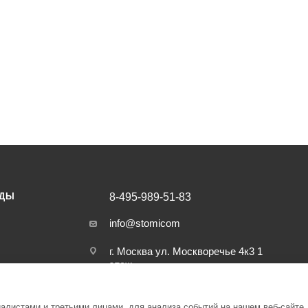
НДЫ
8-495-989-51-83
info@stomicom
г. Москва ул. Москворечье 4к3 1
этаж
листами и третьими лицами, для анализа событий на нашем веб-сайте,