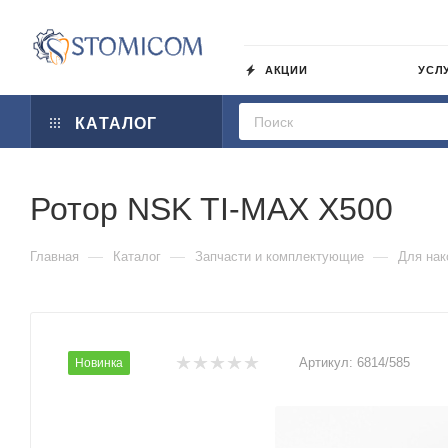
АКЦИИ
УСЛ
КАТАЛОГ
Ротор NSK TI-MAX X500
—
—
—
Главная
Каталог
Запчасти и комплектующие
Для нак
Артикул:
6814/585
Новинка