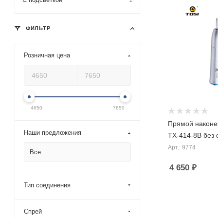
ФИЛЬТР
Розничная цена
4650
7650
Прямой наконе
Наши предложения
ТХ-414-8В без 
Арт.: 9774
Все
4 650
₽
Тип соединения
Спрей