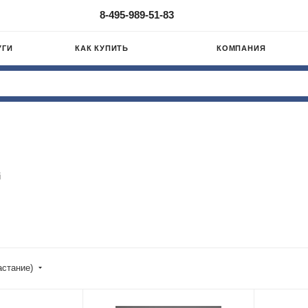
8-495-989-51-83
УГИ
КАК КУПИТЬ
КОМПАНИЯ
i
астание)