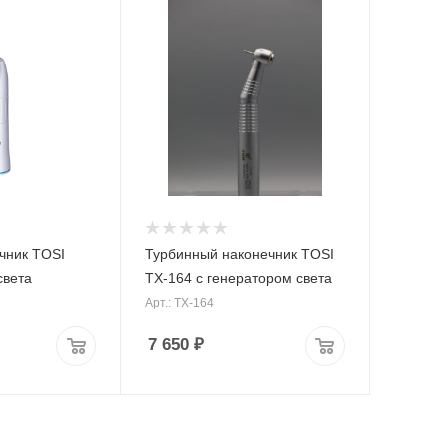
чник TOSI
Турбинный наконечник TOSI
света
TX-164 с генератором света
Арт.: TX-164
7 650
₽