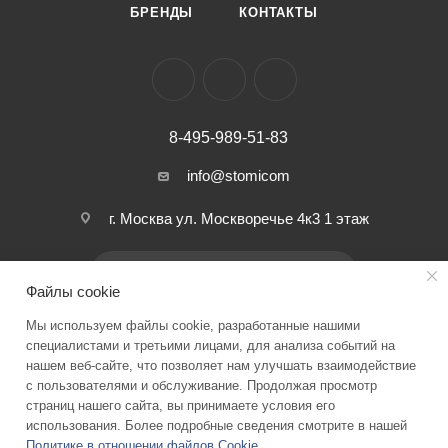
БРЕНДЫ
КОНТАКТЫ
8-495-989-51-83
info@stomicom
г. Москва ул. Москворечье 4к3 1 этаж
ПОДПИСАТЬСЯ НА РАССЫЛКУ
Файлы cookie
Мы используем файлы cookie, разработанные нашими
ПОЛИТИКА КОНФИДЕНЦИАЛЬНОСТИ
специалистами и третьими лицами, для анализа событий на
нашем веб-сайте, что позволяет нам улучшать взаимодействие
с пользователями и обслуживание. Продолжая просмотр
страниц нашего сайта, вы принимаете условия его
2026 © Stomicom - интернет-магазин стоматологического
использования. Более подробные сведения смотрите в нашей
оборудования и запчастей
Политике в отношении файлов Cookie
.