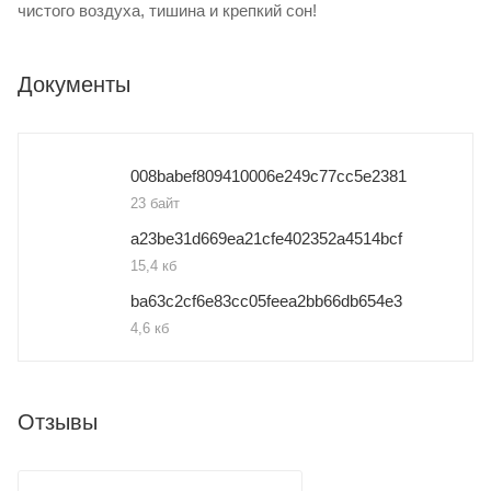
чистого воздуха, тишина и крепкий сон!
Документы
008babef809410006e249c77cc5e2381
23 байт
a23be31d669ea21cfe402352a4514bcf
15,4 кб
ba63c2cf6e83cc05feea2bb66db654e3
4,6 кб
Отзывы